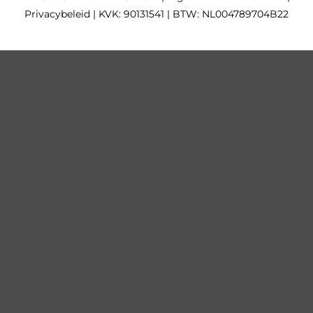
Privacybeleid
| KVK: 90131541 | BTW: NL004789704B22