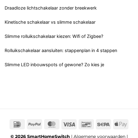
Draadloze lichtschakelaar zonder breekwerk
Kinetische schakelaar vs slimme schakelaar
Slimme rolluikschakelaar kiezen: Wifi of Zigbee?
Rolluikschakelaar aansluiten: stappenplan in 4 stappen
Slimme LED inbouwspots of gewone? Zo kies je
IDeal
PayPal
MasterCard
Visa
Bancontact
Sepa
App
Pay
© 2026 SmartHomeSwitch
|
Algemene voorwaarden
|