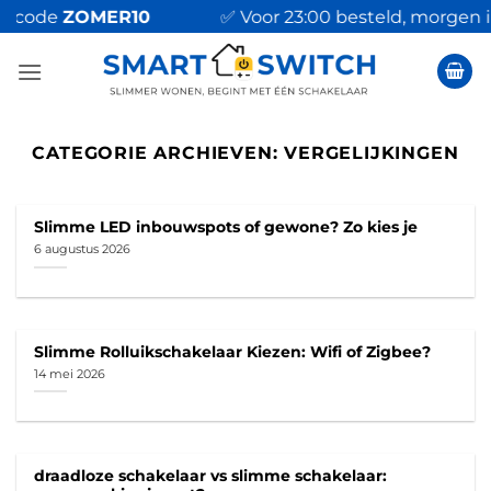
Ga
ode
ZOMER10
✅ Voor 23:00 besteld, morgen in hu
naar
inhoud
CATEGORIE ARCHIEVEN:
VERGELIJKINGEN
Slimme LED inbouwspots of gewone? Zo kies je
6 augustus 2026
Slimme Rolluikschakelaar Kiezen: Wifi of Zigbee?
14 mei 2026
draadloze schakelaar vs slimme schakelaar: