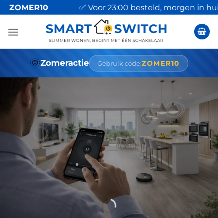
Ga
MER10
✅ Voor 23:00 besteld, morgen in huis
naar
inhoud
🌞
Zomeractie
ZOMER10
Gebruik code: