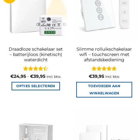
Draadloze schakelaar set
Slimme rolluikschakelaar
– batterijloos (kinetisch)
wifi – touchscreen met
waterdicht
afstandsbediening
Gewaardeerd
Prijsklasse:
Gewaardeerd
€
24,95
-
€
39,95
€
39,95
Incl. btw.
Incl. btw.
€24,95
4.36
uit 5
4.88
uit 5
tot
OPTIES SELECTEREN
TOEVOEGEN AAN
€39,95
Dit
WINKELWAGEN
product
heeft
meerdere
variaties.
Deze
optie
kan