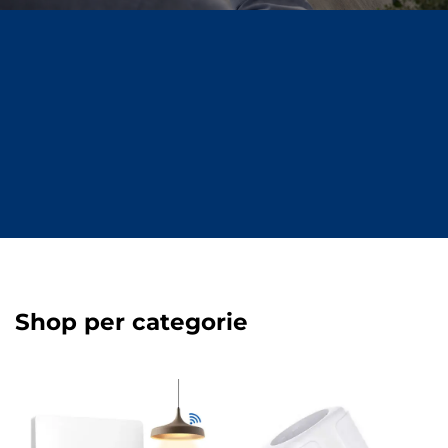
PERSOONLIJK
4,2/5
VANDAAG
GRATIS
ADVIES
BESTELD
VERZENDING
OP
WIJ HELPEN JE
TRUSTPILOT
MORGEN IN HUIS
VANAF €50
GRAAG
Shop per categorie