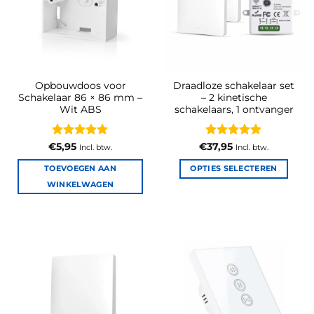
gekozen
worden
op
de
productpagina
Opbouwdoos voor
Draadloze schakelaar set
Schakelaar 86 × 86 mm –
– 2 kinetische
Wit ABS
schakelaars, 1 ontvanger
Gewaardeerd
Gewaardeerd
€
5,95
€
37,95
Incl. btw.
Incl. btw.
5
uit 5
5
uit 5
TOEVOEGEN AAN
OPTIES SELECTEREN
Dit
WINKELWAGEN
product
heeft
meerdere
variaties.
Deze
optie
kan
gekozen