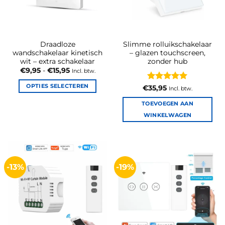
worden
op
de
productpagina
Draadloze
Slimme rolluikschakelaar
wandschakelaar kinetisch
– glazen touchscreen,
wit – extra schakelaar
zonder hub
Prijsklasse:
€
9,95
-
€
15,95
Incl. btw.
€9,95
tot
OPTIES SELECTEREN
Gewaardeerd
€
35,95
Incl. btw.
€15,95
5
uit 5
Dit
TOEVOEGEN AAN
product
WINKELWAGEN
heeft
meerdere
variaties.
Deze
optie
-13%
-19%
kan
gekozen
worden
op
de
productpagina