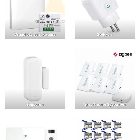
Draadloze schakelaars
Stekkers
Sensoren
Smarthome Systemen