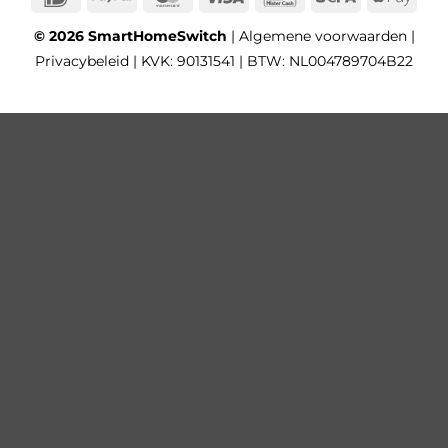
Pay
© 2026 SmartHomeSwitch
|
Algemene voorwaarden
|
Privacybeleid
| KVK: 90131541 | BTW: NL004789704B22