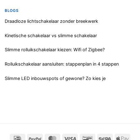
BLOGS
Draadloze lichtschakelaar zonder breekwerk
Kinetische schakelaar vs slimme schakelaar
Slimme rolluikschakelaar kiezen: Wifi of Zigbee?
Rolluikschakelaar aansluiten: stappenplan in 4 stappen
Slimme LED inbouwspots of gewone? Zo kies je
IDeal
PayPal
MasterCard
Visa
Bancontact
Sepa
App