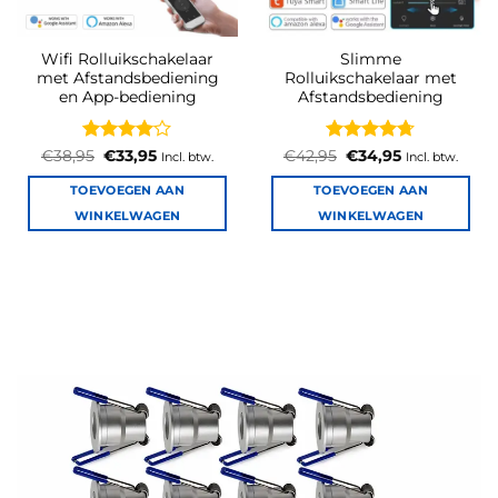
Wifi Rolluikschakelaar
Slimme
met Afstandsbediening
Rolluikschakelaar met
en App-bediening
Afstandsbediening
Gewaardeerd
Oorspronkelijke
Huidige
Gewaardeerd
Oorspronkelijke
Huidige
€
38,95
€
33,95
€
42,95
€
34,95
Incl. btw.
Incl. btw.
prijs
prijs
prijs
prijs
4
uit 5
4.67
uit 5
was:
is:
was:
is:
TOEVOEGEN AAN
TOEVOEGEN AAN
€38,95.
€33,95.
€42,95.
€34,95.
WINKELWAGEN
WINKELWAGEN