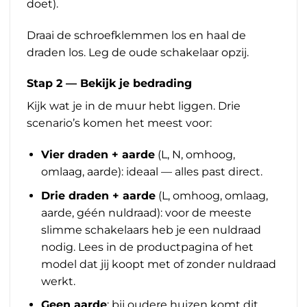
doet).
Draai de schroefklemmen los en haal de
draden los. Leg de oude schakelaar opzij.
Stap 2 — Bekijk je bedrading
Kijk wat je in de muur hebt liggen. Drie
scenario’s komen het meest voor:
Vier draden + aarde
(L, N, omhoog,
omlaag, aarde): ideaal — alles past direct.
Drie draden + aarde
(L, omhoog, omlaag,
aarde, géén nuldraad): voor de meeste
slimme schakelaars heb je een nuldraad
nodig. Lees in de productpagina of het
model dat jij koopt met of zonder nuldraad
werkt.
Geen aarde
: bij oudere huizen komt dit