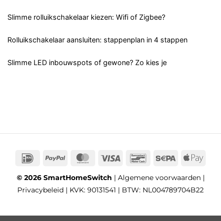
Slimme rolluikschakelaar kiezen: Wifi of Zigbee?
Rolluikschakelaar aansluiten: stappenplan in 4 stappen
Slimme LED inbouwspots of gewone? Zo kies je
IDeal
PayPal
MasterCard
Visa
Bancontact
Sepa
App
Pay
© 2026 SmartHomeSwitch
|
Algemene voorwaarden
|
Privacybeleid
| KVK: 90131541 | BTW: NL004789704B22