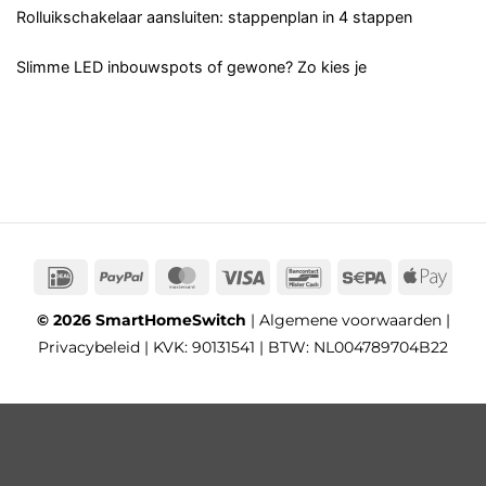
Rolluikschakelaar aansluiten: stappenplan in 4 stappen
Slimme LED inbouwspots of gewone? Zo kies je
IDeal
PayPal
MasterCard
Visa
Bancontact
Sepa
App
Pay
© 2026 SmartHomeSwitch
|
Algemene voorwaarden
|
Privacybeleid
| KVK: 90131541 | BTW: NL004789704B22