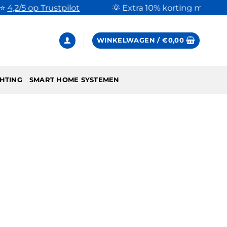
2/5 op Trustpilot
🌞 Extra 10% korting met code
Z
WINKELWAGEN /
€
0,00
HTING
SMART HOME SYSTEMEN