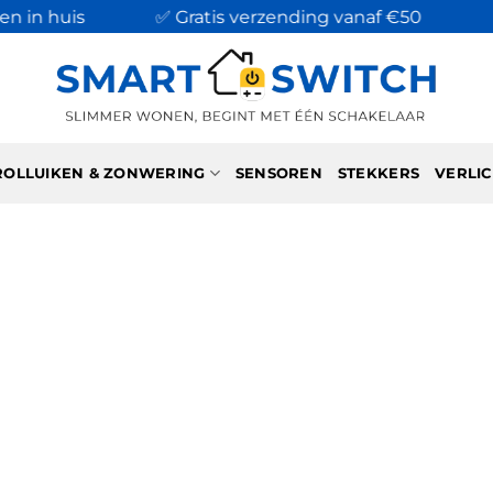
n huis
✅ Gratis verzending vanaf €50
⭐
4,
ROLLUIKEN & ZONWERING
SENSOREN
STEKKERS
VERLIC