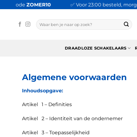
Ga
t code
ZOMER10
✅ Voor 23:00 besteld, morgen i
naar
inhoud
Zoeken
naar:
DRAADLOZE SCHAKELAARS
Algemene voorwaarden
Inhoudsopgave:
Artikel 1 – Definities
Artikel 2 – Identiteit van de ondernemer
Artikel 3 – Toepasselijkheid