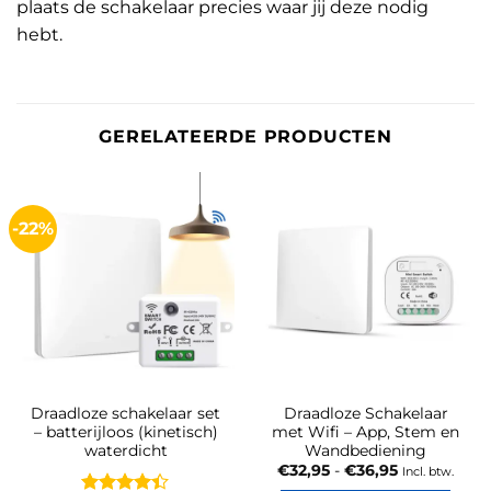
plaats de schakelaar precies waar jij deze nodig
hebt.
GERELATEERDE PRODUCTEN
-22%
Draadloze schakelaar set
Draadloze Schakelaar
– batterijloos (kinetisch)
met Wifi – App, Stem en
waterdicht
Wandbediening
Prijsklasse:
€
32,95
-
€
36,95
Incl. btw.
€32,95