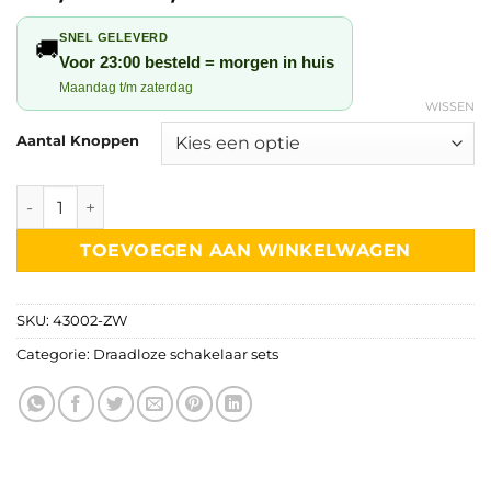
€31,95
gebaseerd
op
klant
tot
SNEL GELEVERD
🚚
waarderingen
€39,95
Voor 23:00 besteld = morgen in huis
Maandag t/m zaterdag
WISSEN
Aantal Knoppen
Draadloze schakelaar set zwart – batterijloos (kinetisch) w
TOEVOEGEN AAN WINKELWAGEN
SKU:
43002-ZW
Categorie:
Draadloze schakelaar sets