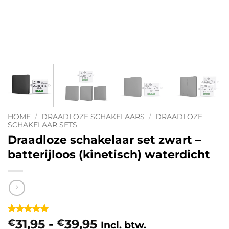
HOME
/
DRAADLOZE SCHAKELAARS
/
DRAADLOZE
SCHAKELAAR SETS
Draadloze schakelaar set zwart –
batterijloos (kinetisch) waterdicht
Gewaardeerd
3
Prijsklasse:
31,95
-
39,95
€
€
Incl. btw.
5
op 5