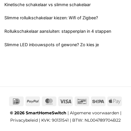
Kinetische schakelaar vs slimme schakelaar
Slimme rolluikschakelaar kiezen: Wifi of Zigbee?
Rolluikschakelaar aansluiten: stappenplan in 4 stappen
Slimme LED inbouwspots of gewone? Zo kies je
IDeal
PayPal
MasterCard
Visa
Bancontact
Sepa
App
Pay
© 2026 SmartHomeSwitch
|
Algemene voorwaarden
|
Privacybeleid
| KVK: 90131541 | BTW: NL004789704B22