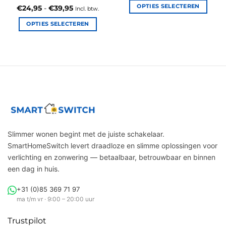
tot
OPTIES SELECTEREN
Gewaardeerd
Prijsklasse:
€
24,95
-
€
39,95
Incl. btw.
€36,95
€24,95
4.36
uit 5
Dit
tot
OPTIES SELECTEREN
€39,95
product
Dit
heeft
product
meerdere
heeft
variaties.
meerdere
Deze
variaties.
optie
Deze
kan
optie
gekozen
kan
worden
gekozen
op
worden
Slimmer wonen begint met de juiste schakelaar.
de
op
productpagina
SmartHomeSwitch levert draadloze en slimme oplossingen voor
de
verlichting en zonwering — betaalbaar, betrouwbaar en binnen
productpagina
een dag in huis.
+31 (0)85 369 71 97
ma t/m vr · 9:00 – 20:00 uur
Trustpilot