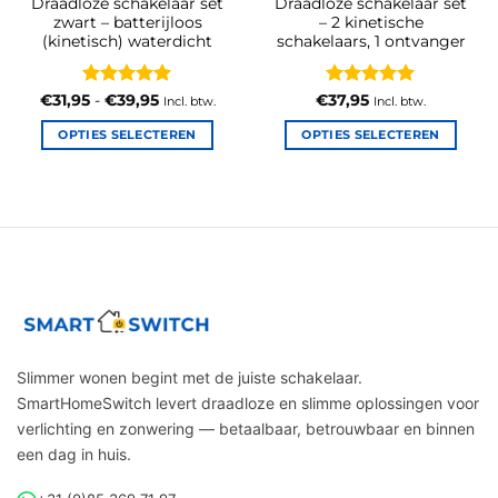
Draadloze schakelaar set
Draadloze schakelaar set
zwart – batterijloos
– 2 kinetische
(kinetisch) waterdicht
schakelaars, 1 ontvanger
Gewaardeerd
Prijsklasse:
Gewaardeerd
€
31,95
-
€
39,95
€
37,95
Incl. btw.
Incl. btw.
€31,95
5
uit 5
5
uit 5
tot
OPTIES SELECTEREN
OPTIES SELECTEREN
€39,95
Dit
Dit
product
product
heeft
heeft
meerdere
meerdere
variaties.
variaties.
Deze
Deze
optie
optie
kan
kan
gekozen
gekozen
worden
worden
Slimmer wonen begint met de juiste schakelaar.
op
op
SmartHomeSwitch levert draadloze en slimme oplossingen voor
de
de
verlichting en zonwering — betaalbaar, betrouwbaar en binnen
productpagina
productpagina
een dag in huis.