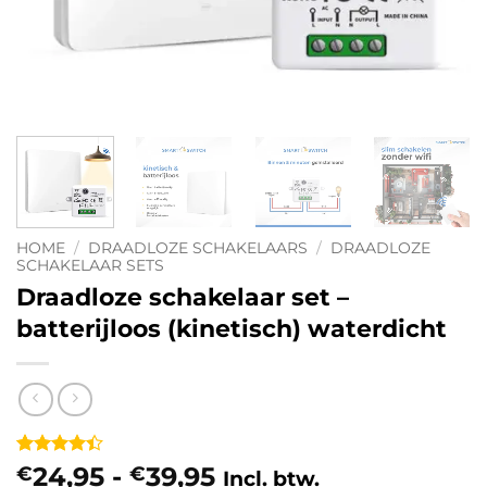
HOME
/
DRAADLOZE SCHAKELAARS
/
DRAADLOZE
SCHAKELAAR SETS
Draadloze schakelaar set –
batterijloos (kinetisch) waterdicht
Gewaardeerd
14
Prijsklasse:
24,95
-
39,95
€
€
Incl. btw.
4.36
op 5