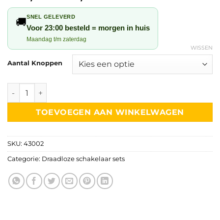
€24,95
gebaseerd
op
klant
tot
SNEL GELEVERD
🚚
waarderingen
€39,95
Voor 23:00 besteld = morgen in huis
Maandag t/m zaterdag
WISSEN
Aantal Knoppen
Draadloze schakelaar set – batterijloos (kinetisch) waterdi
TOEVOEGEN AAN WINKELWAGEN
SKU:
43002
Categorie:
Draadloze schakelaar sets