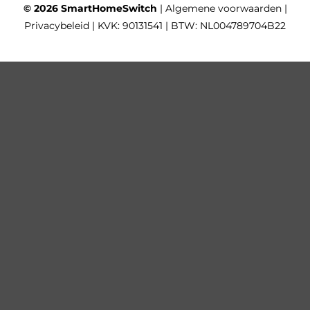
© 2026 SmartHomeSwitch
|
Algemene voorwaarden
|
Privacybeleid
| KVK: 90131541 | BTW: NL004789704B22