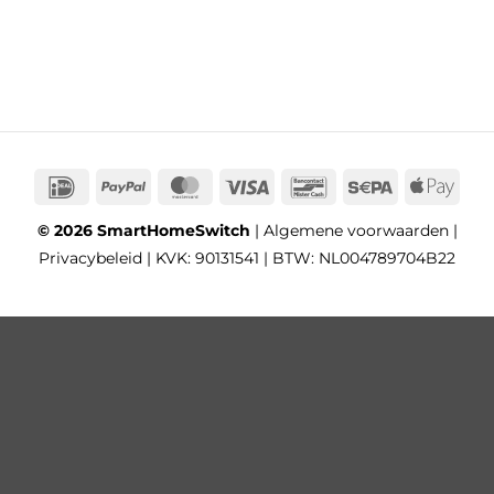
IDeal
PayPal
MasterCard
Visa
Bancontact
Sepa
App
Pay
© 2026 SmartHomeSwitch
|
Algemene voorwaarden
|
Privacybeleid
| KVK: 90131541 | BTW: NL004789704B22