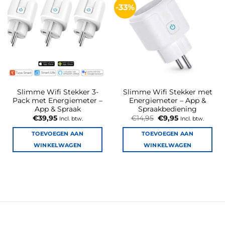
-33%
Slimme Wifi Stekker 3-
Slimme Wifi Stekker met
Pack met Energiemeter –
Energiemeter – App &
App & Spraak
Spraakbediening
Oorspronkelijke
Huidige
€
39,95
€
14,95
€
9,95
Incl. btw.
Incl. btw.
prijs
prijs
was:
is:
TOEVOEGEN AAN
TOEVOEGEN AAN
€14,95.
€9,95.
WINKELWAGEN
WINKELWAGEN