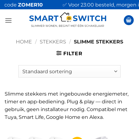
Ga
code
ZOMER10
✅ Voor 23:00 besteld, morgen in h
naar
inhoud
HOME
/
STEKKERS
/
SLIMME STEKKERS
FILTER
Slimme stekkers met ingebouwde energiemeter,
timer en app-bediening. Plug & play — direct in
gebruik, geen installateur nodig. Compatibel met
Tuya, Smart Life, Google Home en Alexa.