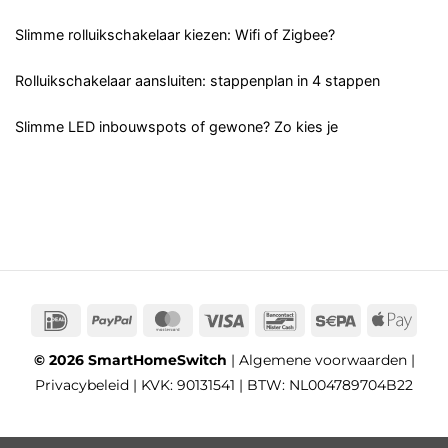
Slimme rolluikschakelaar kiezen: Wifi of Zigbee?
Rolluikschakelaar aansluiten: stappenplan in 4 stappen
Slimme LED inbouwspots of gewone? Zo kies je
IDeal
PayPal
MasterCard
Visa
Bancontact
Sepa
App
Pay
© 2026 SmartHomeSwitch
|
Algemene voorwaarden
|
Privacybeleid
| KVK: 90131541 | BTW: NL004789704B22