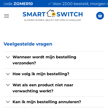
Ga
ode
ZOMER10
✅ Voor 23:00 besteld, morgen in hu
naar
inhoud
Veelgestelde vragen
Wanneer wordt mijn bestelling
verzonden?
Hoe volg ik mijn bestelling?
Wat als een product niet naar
verwachting werkt?
Kan ik mijn bestelling annuleren?