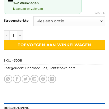
🚚
€15,95.
€9,95.
1–2 werkdagen
Maandag t/m zaterdag
WISSEN
Stroomsterkte
Slimme Wifi inbouwschakelaar | Smart Switch aantal
TOEVOEGEN AAN WINKELWAGEN
SKU:
43008
Categorieën:
Lichtmodules
,
Lichtschakelaars
BESCHRIJVING