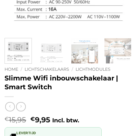
HOME
/
LICHTSCHAKELAARS
/
LICHTMODULES
Slimme Wifi inbouwschakelaar |
Smart Switch
Oorspronkelijke
Huidige
15,95
9,95
€
€
Incl. btw.
prijs
prijs
was:
is:
LEVERTIJD