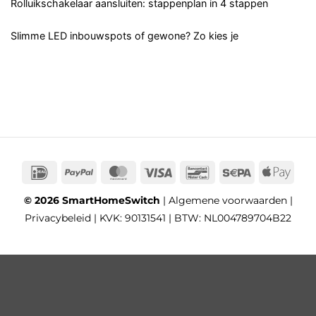
Rolluikschakelaar aansluiten: stappenplan in 4 stappen
Slimme LED inbouwspots of gewone? Zo kies je
IDeal
PayPal
MasterCard
Visa
Bancontact
Sepa
App
Pay
© 2026 SmartHomeSwitch
|
Algemene voorwaarden
|
Privacybeleid
| KVK: 90131541 | BTW: NL004789704B22