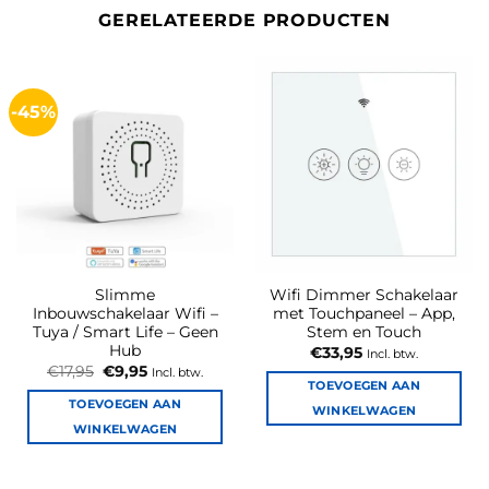
GERELATEERDE PRODUCTEN
-45%
Slimme
Wifi Dimmer Schakelaar
Inbouwschakelaar Wifi –
met Touchpaneel – App,
Tuya / Smart Life – Geen
Stem en Touch
Hub
€
33,95
Incl. btw.
Oorspronkelijke
Huidige
€
17,95
€
9,95
Incl. btw.
prijs
prijs
TOEVOEGEN AAN
was:
is:
TOEVOEGEN AAN
WINKELWAGEN
€17,95.
€9,95.
WINKELWAGEN